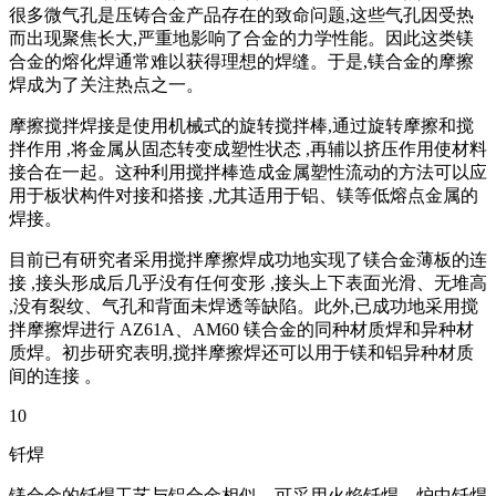
很多微气孔是压铸合金产品存在的致命问题,这些气孔因受热
而出现聚焦长大,严重地影响了合金的力学性能。因此这类镁
合金的熔化焊通常难以获得理想的焊缝。于是,镁合金的摩擦
焊成为了关注热点之一。
摩擦搅拌焊接是使用机械式的旋转搅拌棒,通过旋转摩擦和搅
拌作用 ,将金属从固态转变成塑性状态 ,再辅以挤压作用使材料
接合在一起。这种利用搅拌棒造成金属塑性流动的方法可以应
用于板状构件对接和搭接 ,尤其适用于铝、镁等低熔点金属的
焊接。
目前已有研究者采用搅拌摩擦焊成功地实现了镁合金薄板的连
接 ,接头形成后几乎没有任何变形 ,接头上下表面光滑、无堆高
,没有裂纹、气孔和背面未焊透等缺陷。此外,已成功地采用搅
拌摩擦焊进行 AZ61A、AM60 镁合金的同种材质焊和异种材
质焊。初步研究表明,搅拌摩擦焊还可以用于镁和铝异种材质
间的连接 。
10
钎焊
镁合金的钎焊工艺与铝合金相似。可采用火焰钎焊、炉中钎焊