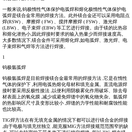
一般来说,钨极惰性气体保护电弧焊和熔化极惰性气体保护电
弧焊是镁合金常用的焊接方法。此外镁合金还可以采用电阻点
焊(RSW) 、摩擦焊 ( FW) 、搅拌摩擦焊 ( FSW) 、激光焊
(LBW) 、电子束焊 (EBW) 等工艺进行焊接。由于镁的比热容
和熔化潜热小,因此焊接时要求的输入热量少而焊接速度高。
大多数情况下,镁合金件可采用熔化焊,如电弧焊、激光焊、电
子束焊和气焊等方法进行焊接。
1
钨极氩弧焊
钨极氩弧焊是目前焊接镁合金最常用的焊接方法 ,它是在惰性
气体的保护下 ,利用电弧热熔化母材和填充金属。直流电源焊
接时要采用反极性接法 ,以便利用阴极雾化作用破坏、除去母
材表面上的氧化膜 ,减少或避免焊缝中的氧化物夹杂。氩弧焊
的热影响区尺寸及变形比较小 ,焊缝的力学性能和耐腐蚀性能
也比较高。
TIG焊方法在有无填充金属的情况下都可以进行镁合金的焊接
,由于电极与填充丝独立 ,能克服MIG方法焊接规范范围窄的缺