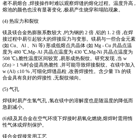
者不易熔合 ,焊接操作时难以观察焊缝的熔化过程。温度升高 ,
熔池的颜色也没有显著变化 ,极易产生烧穿和塌陷现象。
(4) 热应力和裂纹
镁及镁合金热膨胀系数较大 ,约为钢的 2 倍 ,铝的 1. 2 倍 ,在焊
接过程中易引起较大的焊接应力与变形。镁易与一些合金元素
(如 Cu、Al 、Ni 等) 形成低熔点共晶体 (如 Mg - Cu 共晶点温
度为 480 ℃,Mg- Al 共晶点温度为 430 ℃,Mg-Ni 共晶点温度为
508 ℃),脆性温度区间较宽 ,易形成热裂纹。研究发现 ,当 w
(Zn) > 1 %时会提高热脆性 ,并可能导致焊接裂纹。在镁中加入
w (Al) ≤10 % ,可细化焊缝晶粒 ,改善焊接性。含少量 Th 的镁
合金具有良好的焊接性 ,无裂纹倾向。
(5) 气孔
焊镁时易产生氢气孔 ,氢在镁中的溶解度也是随温度的降低而
急剧减小。
(6)镁及其合金在空气环境下焊接时易氧化燃烧,熔焊时需用惰
性气体或焊剂保护。
镁合金焊接常用工艺