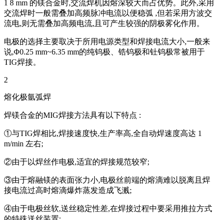
1 8 mm 的镁合金时,交流焊机因熔深较大而占优势。此外,采用
交流焊时一般需叠加高频脉冲电流以便稳弧 ,但若采用方波交
流电,则无需叠加高频电流,且可产生较强的阴极雾化作用。
电极的选择主要取决于所用电源类型和焊接电流大小,一般来
说,Φ0.25 mm~6.35 mm的纯钨极、锆钨极和钍钨极常被用于
TIG焊接。
2
熔化极氩弧焊
焊镁合金的MIG焊接方法具有以下特点 :
①与TIG焊相比,焊接速度快,生产率高,全自动焊速度高达 1
m/min 左右;
②由于以焊丝作电极,适宜的焊接规范较窄;
③由于熔融镁的表面张力小,电极丝前端的熔滴难以脱离且焊
接电流过高时熔滴爆炸蒸发造成飞溅;
④由于电极丝软,送丝稳定性差,在焊接过程中要采用推拉方式
的特殊送丝装置;