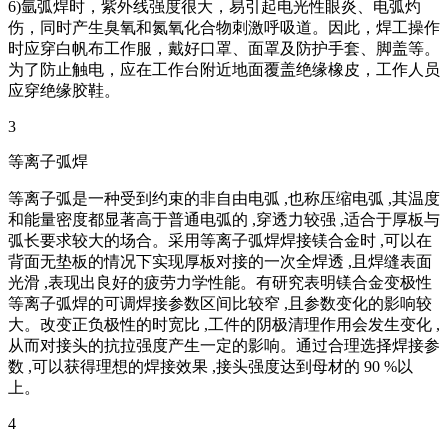
6)氩弧焊时，紫外线强度很大，易引起电光性眼炎、电弧灼
伤，同时产生臭氧和氮氧化合物刺激呼吸道。因此，焊工操作
时应穿白帆布工作服，戴好口罩、面罩及防护手套、脚盖等。
为了防止触电，应在工作台附近地面覆盖绝缘橡皮，工作人员
应穿绝缘胶鞋。
3
等离子弧焊
等离子弧是一种受到约束的非自由电弧 ,也称压缩电弧 ,其温度
和能量密度都显著高于普通电弧的 ,穿透力较强 ,适合于厚板与
弧长要求较大的场合。采用等离子弧焊焊接镁合金时 ,可以在
背面无垫板的情况下实现厚板对接的一次全焊透 ,且焊缝表面
光滑 ,表现出良好的疲劳力学性能。有研究表明镁合金变极性
等离子弧焊的可调焊接参数区间比较窄 ,且参数变化的影响较
大。改变正负极性的时宽比 ,工件的阴极清理作用会发生变化 ,
从而对接头的抗拉强度产生一定的影响。通过合理选择焊接参
数 ,可以获得理想的焊接效果 ,接头强度达到母材的 90 %以
上。
4