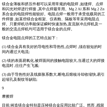
镁合金薄板和挤压件都可以采用常规的电阻焊 ,如缝焊、点焊
和闪光对焊进行焊接 ,其中点焊最常用。Mg 2 Al 系和 Mg 2 Zn
系合金的电阻焊性能较好。电阻点焊一般用于承受低载荷的工
件焊接 ,如某些镁合金框架、仪表舱、隔板等常采用电阻点
焊。只要焊机功率能保证瞬时快速加热,直流脉冲点焊机及一
般的交流点焊机均可适用于镁合金的点焊。
镁合金电阻点焊的工艺特点如下 :
(1) 镁合金具有良好的导电性和导热性,点焊时 ,须在较短的时
间内通过大电流;
(2) 镁的表面易氧化,被焊面间的接触电阻较大,当通过大的焊接
电流时 ,往往产生飞溅;
(3) 由于导热性好及线膨胀系数大,断电后熔核冷却收缩快,易引
起缩孔及裂纹等缺陷;
9
摩擦焊
目前,铸造镁合金特别是压铸镁合金应用比较广泛。然而 ,残留