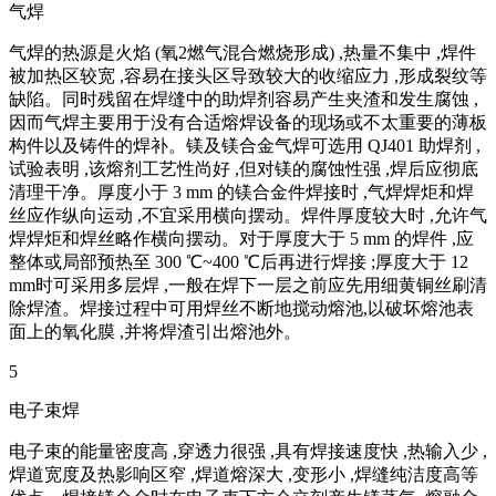
气焊
气焊的热源是火焰 (氧2燃气混合燃烧形成) ,热量不集中 ,焊件
被加热区较宽 ,容易在接头区导致较大的收缩应力 ,形成裂纹等
缺陷。同时残留在焊缝中的助焊剂容易产生夹渣和发生腐蚀 ,
因而气焊主要用于没有合适熔焊设备的现场或不太重要的薄板
构件以及铸件的焊补。镁及镁合金气焊可选用 QJ401 助焊剂 ,
试验表明 ,该熔剂工艺性尚好 ,但对镁的腐蚀性强 ,焊后应彻底
清理干净。厚度小于 3 mm 的镁合金件焊接时 ,气焊焊炬和焊
丝应作纵向运动 ,不宜采用横向摆动。焊件厚度较大时 ,允许气
焊焊炬和焊丝略作横向摆动。对于厚度大于 5 mm 的焊件 ,应
整体或局部预热至 300 ℃~400 ℃后再进行焊接 ;厚度大于 12
mm时可采用多层焊 ,一般在焊下一层之前应先用细黄铜丝刷清
除焊渣。焊接过程中可用焊丝不断地搅动熔池,以破坏熔池表
面上的氧化膜 ,并将焊渣引出熔池外。
5
电子束焊
电子束的能量密度高 ,穿透力很强 ,具有焊接速度快 ,热输入少 ,
焊道宽度及热影响区窄 ,焊道熔深大 ,变形小 ,焊缝纯洁度高等