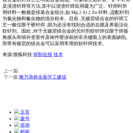
及浸渍钎焊等方法,其中以浸渍钎焊应用最为广泛。钎焊时所
用钎料一般都是镁基合金组分,如 Mg 2 Al 2 Zn 钎料 ,适配钎剂
为氯化物和氟化物的混合粉末。目前 ,无镀层镁合金的钎焊工
艺一般仅限于硬钎焊 ,因为还没有找到合适的去膜及界面活化
软钎剂。因此 ,对于无镀层镁合金的无钎剂软钎焊仅限于焊接
角接头和填补变形件及铸件喷涂前的非关键面上的表面缺陷。
而带有镀层的镁合金可以采用常用的软钎焊技术。
来源:搜狐科技
焊割在线
技术
上一篇:
下一篇:
雅万高铁全面开工建设
主页
拨号
咨询
邮箱