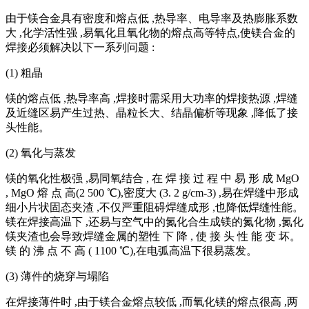
由于镁合金具有密度和熔点低 ,热导率、电导率及热膨胀系数
大 ,化学活性强 ,易氧化且氧化物的熔点高等特点,使镁合金的
焊接必须解决以下一系列问题 :
(1) 粗晶
镁的熔点低 ,热导率高 ,焊接时需采用大功率的焊接热源 ,焊缝
及近缝区易产生过热、晶粒长大、结晶偏析等现象 ,降低了接
头性能。
(2) 氧化与蒸发
镁的氧化性极强 ,易同氧结合 , 在 焊 接 过 程 中 易 形 成 MgO
, MgO 熔 点 高(2 500 ℃),密度大 (3. 2 g/cm-3) ,易在焊缝中形成
细小片状固态夹渣 ,不仅严重阻碍焊缝成形 ,也降低焊缝性能。
镁在焊接高温下 ,还易与空气中的氮化合生成镁的氮化物 ,氮化
镁夹渣也会导致焊缝金属的塑性 下 降 , 使 接 头 性 能 变 坏。
镁 的 沸 点 不 高 ( 1100 ℃),在电弧高温下很易蒸发。
(3) 薄件的烧穿与塌陷
在焊接薄件时 ,由于镁合金熔点较低 ,而氧化镁的熔点很高 ,两