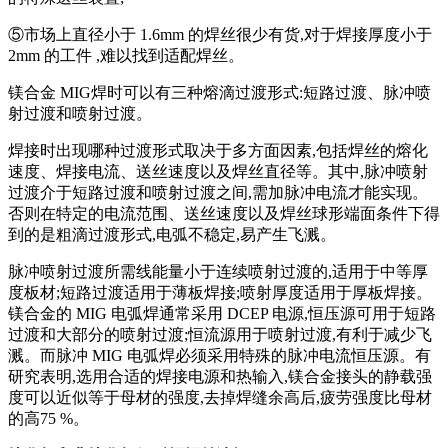
⑤市场上直径小于 1.6mm 的焊丝很少有货,对于焊接厚度小于
2mm 的工件 ,难以找到适配焊丝。
镁合金 MIG焊时可以有三种熔滴过渡形式:短路过渡、脉冲喷
射过渡和喷射过渡。
焊接时出现哪种过渡形式取决于多方面因素,包括焊丝的熔化
速度、焊接电流、送丝速度以及焊丝直径等。其中,脉冲喷射
过渡介于短路过渡和喷射过渡之间,需加脉冲电流才能实现。
否则在特定的电流范围、送丝速度以及焊丝球形端面条件下得
到的是粗滴过渡形式,电弧不稳定,易产生飞溅。
脉冲喷射过渡所需线能量小于连续喷射过渡的,适用于中等厚
度板材;短路过渡适用于薄板焊接;喷射厚度适用于厚板焊接。
镁合金的 MIG 电弧焊通常采用 DCEP 电源,恒压源可用于短路
过渡和大部分的喷射过渡;恒流源用于喷射过渡,有利于减少飞
溅。而脉冲 MIG 电弧焊必须采用特殊的脉冲电流恒压源。有
研究表明,选用合适的焊接电源和热输入,镁合金接头的静载强
度可以近似等于母材的强度,去掉焊缝余高后,疲劳强度比母材
的高75 %。