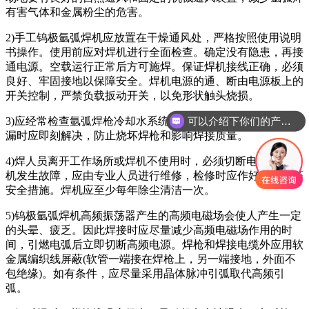
有害气体和金属粉尘的危害。
2)手工钨极氩弧焊机应放置在干燥通风处，严格按照使用说明
书操作。使用前应对焊机进行全面检查。确定没有隐患，再接
通电源。空载运行正常后方可施焊。保证焊机接线正确，必须
良好、牢固接地以保障安全。焊机电源的通、断由电源板上的
开关控制，严禁负载扳动开关，以免形状触头烧损。
可以介绍下你们的产品么
3)应经常检查氩弧焊枪冷却水系统的工作情况，发现堵塞或泄
你们是怎么收费的呢
漏时应即刻解决，防止烧坏焊枪和影响焊接质量。
4)焊人员离开工作场所或焊机不使用时，必须切断电源。若焊
机发生故障，应由专业人员进行维修，检修时应作好防电击等
安全措施。焊机应至少每年除尘清洁一次。
5)钨极氩弧焊机高频振荡器产生的高频电磁场会使人产生一定
的头晕、疲乏。因此焊接时应尽量减少高频电磁场作用的时
间，引燃电弧后立即切断高频电源。焊枪和焊接电缆外应用软
金属编织线屏蔽(软管一端接在焊枪上，另一端接地，外面不
包绝缘)。如有条件，应尽量采用晶体脉冲引弧取代高频引
弧。