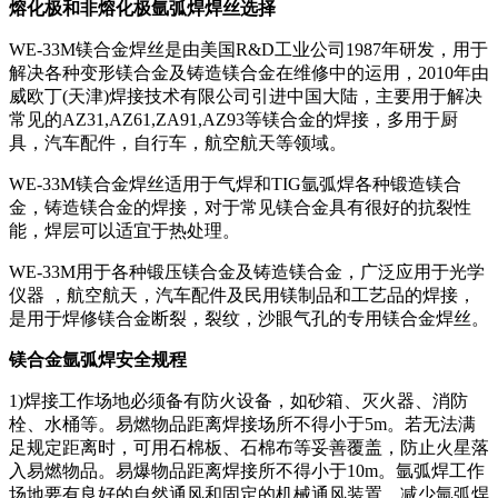
熔化极和非熔化极氩弧焊焊丝选择
WE-33M镁合金焊丝是由美国R&D工业公司1987年研发，用于
解决各种变形镁合金及铸造镁合金在维修中的运用，2010年由
威欧丁(天津)焊接技术有限公司引进中国大陆，主要用于解决
常见的AZ31,AZ61,ZA91,AZ93等镁合金的焊接，多用于厨
具，汽车配件，自行车，航空航天等领域。
WE-33M镁合金焊丝适用于气焊和TIG氩弧焊各种锻造镁合
金，铸造镁合金的焊接，对于常见镁合金具有很好的抗裂性
能，焊层可以适宜于热处理。
WE-33M用于各种锻压镁合金及铸造镁合金，广泛应用于光学
仪器 ，航空航天，汽车配件及民用镁制品和工艺品的焊接，
是用于焊修镁合金断裂，裂纹，沙眼气孔的专用镁合金焊丝。
镁合金氩弧焊安全规程
1)焊接工作场地必须备有防火设备，如砂箱、灭火器、消防
栓、水桶等。易燃物品距离焊接场所不得小于5m。若无法满
足规定距离时，可用石棉板、石棉布等妥善覆盖，防止火星落
入易燃物品。易爆物品距离焊接所不得小于10m。氩弧焊工作
场地要有良好的自然通风和固定的机械通风装置，减少氩弧焊