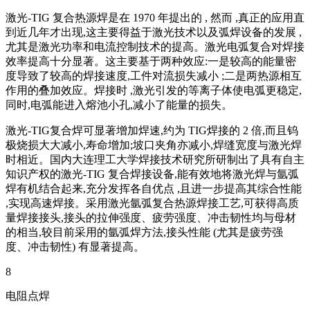
激光-TIG 复合热源焊是在 1970 年提出的 , 然而 ,真正的应用直
到近几年才出现,这主要得益于激光技术以及弧焊设备的发展 ,
尤其是激光功率和电流控制技术的提高。激光电弧复合对焊接
效率提高十分显著。这主要基于两种效应:一是较高的能量密
度导致了较高的焊接速度,工件对流损失减小 ;二是两热源相互
作用的叠加效应。焊接时 ,激光引发的等离子体使电弧更稳定,
同时,电弧能进入熔池小孔,减小了能量的损失。
激光-TIG复合焊可显著增加焊速,约为 TIG焊接的 2 倍,而且钨
极烧损大大减小,寿命增加;坡口夹角亦减小,焊缝宽度与激光焊
时相近。国内大连理工大学焊接技术研究所研制出了具有自主
知识产权的激光-TIG 复合焊接设备,能有效地将激光焊与氩弧
焊有机结合起来,充分发挥各自优点 ,且进一步提高其综合性能
,实现高速焊接。采用激光氩弧复合热源焊接工艺,可获得高质
量焊接接头,接头的拉伸强度、疲劳强度、冲击韧性均与母材
的相当,较目前采用的氩弧焊方法,接头性能 (尤其是疲劳强
度、冲击韧性) 有显著提高。
8
电阻点焊