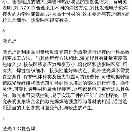
小。随着电流的增大 ,焊缝和热影响区的宽度也增大。有研究
表明 ,对 AZ91D 合金采用不同的焊接方法 ,对比发现电子束焊
接头的力学性能最高 ,并且高于母材的 ,这主要是与其焊缝区晶
粒非常细小、热影响区很窄有关。
6
激光焊
激光焊是利用高能量密度激光束作为热源进行焊接的一种高效
精密加工方法。与其他熔焊方法相比 ,激光焊具有能量密度高 ,
热输入少 ,接头区残余应力和变形小 ,熔化区和热影响区窄 ,熔
深大、焊缝组织细小、接头性能好等优点。此外激光焊不需要
真空条件 ,保护气体种类及压力范围可方便选择 ,可借助偏转棱
镜或光导纤维将激光束引导到难以接近的部位进行焊接、操作
灵活 ,可穿过透明材料聚焦焊接等 ,这些都是电子束焊难以具备
的。激光束可灵活控制 ,易于实现工件的三维自动化焊接。研
究表明变形镁合金的激光焊焊缝强度可与母材的相近 ,通过选
用适当的工艺参数可避免气孔与咬边的产生。
7
激光-TIG复合焊