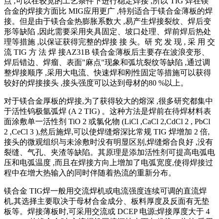
点 ,可以在较宽的工艺条件下进行稳定焊接 ,所以 TIG 焊在镁
合金的焊接方面比 MIG应用更广 ,特别适合于镁合金薄板的焊
接。但是由于镁合金热膨胀系数大 ,易产生焊接裂纹、焊后变
形等缺陷 ,因此需要采用夹具固定、坡口处理、焊前焊后热处
理等措施 ,以保证获得完整的焊接 接 头。研 究 发 现 , 采 用 交
流 TIG 方 法 焊 接AZ31B 镁合金薄板后主要存在波浪变形、
焊后错边、焊瘤、表面"麻点"现象和弧坑裂纹等缺陷 ,通过调
整焊接顺序 ,采用大电流、快速焊和刚性固定等措施可以获得
较好的焊接接头 ,接头强度可以达到母材的80 %以上。
对于镁合金厚板的焊接,为了获得较大的熔深 ,很多研究都集中
于活性钨极氩弧焊 (A 2 TIG) 。这种方法是焊前在待焊材料表
面涂敷单一活性剂 TiO 2 或氯化物 (LiCl ,CaCl 2,CdCl 2 , PbCl
2 ,CeCl 3 ),然后施焊,可以使焊缝熔深比常规 TIG 焊增加 2 倍,
接头的微观组织与未涂敷时没有明显区别,焊缝熔合良好 ,没有
裂缝、气孔、夹渣等缺陷。其原理是添加活性剂可提高电弧电
压和电弧温度 ,而且在焊接方向上增加了电弧宽度,使得焊接过
程中在增大热输入的同时伴随着热流的重新分布。
镁合金 TIG焊一般用交流焊机或电流强度连续可调的直流焊
机,其选择主要取决于母材合金成分、板料厚度及反面有无垫
板等。焊接薄板时,可采用交流或 DCEP 电源;焊接厚度大于 4