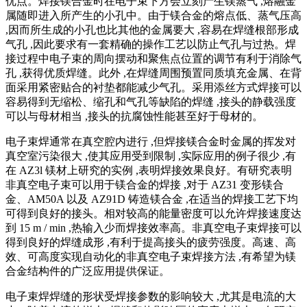
优点。焊接镁合金时在电子束下方会立刻产生镁蒸气 ,熔融金
属随即进入所产生的小孔中。由于镁合金的熔点低、蒸气压高
,因而所生成的小孔也比其他的金属要大 ,容易在焊缝根部形成
气孔 ,因此要求有一套精确的操作工艺以防止气孔与过热。焊
接过程中电子束的周向摆动和聚焦点位置的调节有利于消除气
孔 ,获得优质焊缝。此外 ,在焊缝周围预置同质填充金属、在背
面采用紧密贴合的衬垫都能减少气孔。采用添丝方式焊接可以
容易得到无缩松、缩孔和气孔等缺陷的焊缝 ,接头的静载强度
可以与母材相当 ,接头的抗腐蚀性能甚至好于母材的。
电子束焊通常在真空腔内进行 ,但焊接镁合金时金属的挥发对
真空室污染很大 ,使其应用受到限制 ,实际应用的例子很少 ,有
在 AZ3l 镁材上研究的实例 ,表明焊接效果良好。有研究表明
非真空电子束可以用于镁合金的焊接 ,对于 AZ31 变形镁合
金、AM50A 以及 AZ91D 铸造镁合金 ,在适当的焊接工艺下均
可得到良好的接头。相对较高的能量密度可以允许焊接速度达
到 15 m / min ,热输入少而焊接效率高。非真空电子束焊接可以
得到良好的焊缝成形 ,有利于提高接头的疲劳强度。高速、高
效、可高度实现自动化的非真空电子束焊接方法 ,有希望为镁
合金结构件的广泛应用提供保证。
电子束焊焊缝的形状受焊接参数的影响较大 ,尤其是电流的大