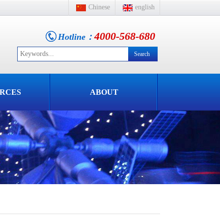
Chinese
english
4000-568-680
Hotline：
RCES
ABOUT